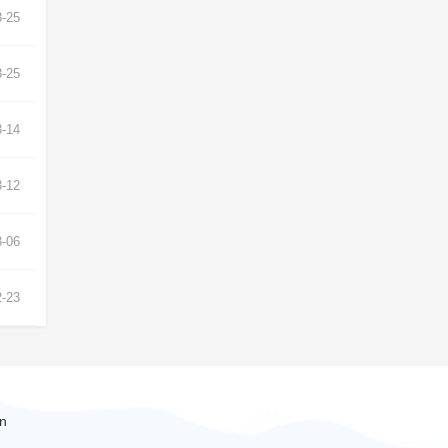
3-25
3-25
3-14
3-12
3-06
2-23
n