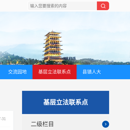
交流园地
基层立法联系点
县镇人大
基层立法联系点
7-31
二级栏目