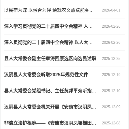
以民宿为媒 以融合为径 绘就农文旅赋能乡村振兴新图景
2026-04-01
深入学习贯彻党的二十届四中全会精神 人大代表献策赋能“十五五”规划 ——以汉阴县人大常委会工作为例
2026-02-26
深入贯彻党的二十届四中全会精神 以人大履职实效为高质量发展赋能护航
2026-02-26
县人大常委会副主任章涛回原选区向选民述职
2025-12-25
汉阴县人大常委会听取2025年规范性文件备案审查工作情况的报告
2025-12-19
县人大常委会党组书记、主任黄邦平旁听指导县检察院党组理论学习中心组学习
2025-12-10
汉阴县人大常委会机关开展《安康市汉阴凤堰梯田保护与利用条例》专题学习
2025-12-09
非遗立法护根脉——《安康市汉阴凤堰梯田保护与利用条例》颁布随想
2025-12-08