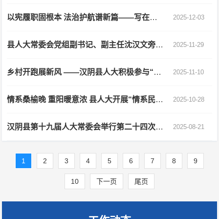
以宪履职固根本 法治护航谱新篇——写在第八个“宪法宣传周”，第十二个国家宪法日来临之际
2025-12-03
县人大常委会党组副书记、副主任沈汉文旁听指导 县市场监督管理局党组理论学习中心组学习
2025-11-29
乡村开跑展新风 ——汉阴县人大积极参与“祥华商混2025汉阴乡村跑”深化“五个起来”活动见实效
2025-11-10
情系桑榆晚 重阳暖意浓 县人大开展“情系民生·情暖重阳”主题 党日活动
2025-10-28
汉阴县第十九届人大常委会举行第二十四次会议
2025-08-21
1
2
3
4
5
6
7
8
9
10
下一页
尾页