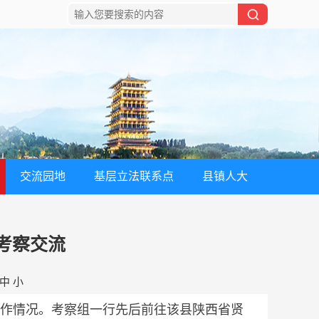
交流园地
基层立法联系点
县镇人大
考察交流
中
小
作情况。考察组一行先后前往该县陕西省贤