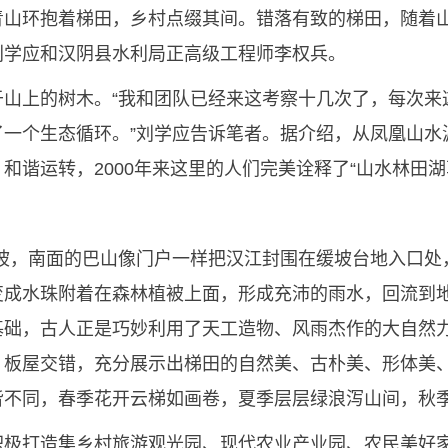
青山环抱着梯田，乡村点缀其间。错落有致的梯田，随着
刘学应和汉阴县水利局正高级工程师李权兵。
于山上的树木。“我和团队已经来这考察十几次了，每次来
了一个生态循环。”刘学应告诉笔者。据介绍，从凤凰山水
和谐运转，2000年来这里的人们完美诠释了“山水林田湖
缓坡，南面的巴山像门户一样把汉江封围在缓坡台地入口处
变成水珠附着在森林植被上面，形成充沛的雨水，回流到
础，古人正是巧妙利用了天工造物、风雨杰作的大自然力
，板屋交错，充分展示出梯田的自然美、古朴美、形体美、
皆不同，春季花开云梯如画卷，夏季层层绿浪泻山间，秋
积极打造集乡村旅游观光园、现代农业产业园、农民美好