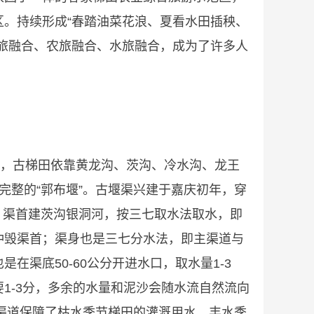
。持续形成“春踏油菜花浪、夏看水田插秧、
旅融合、农旅融合、水旅融合，成为了许多人
说，古梯田依靠黄龙沟、茨沟、冷水沟、龙王
完整的“郭布堰”。古堰渠兴建于嘉庆初年，穿
水。渠首建茨沟银洞河，按三七取水法取水，即
冲毁渠首；渠身也是三七分水法，即主渠道与
渠底50-60公分开进水口，取水量1-3
1-3分，多余的水量和泥沙会随水流自然流向
些渠道保障了枯水季节梯田的灌溉用水，丰水季