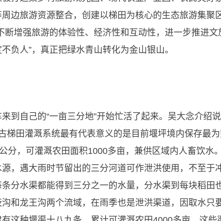
等周边旅游资源整合，创建以梯田为核心的生态旅游集聚区
，不断增强旅游的体验性、经济性和互动性，进一步推进文
定不负人”，真正把绿水青山转化为金山银山。
来到自己的“一亩三分地”开始忙活了起来。吴大念介绍
古梯田灌溉系统最有代表意义的是目前堰坪境内保存最为
0公分，可灌溉农田面积1000多亩，兼供区域内人畜饮
水源，遇大雨时节留出的三分河道可作泄洪使用，不至于
分水渠都能得到三分之一的水量，分水渠到每块稻田也是在
沟和龙王沟两个流域，在雨季也是泄洪渠道，因取水只要
有这种堰渠十八九条，累计可灌溉农田4000多亩，这