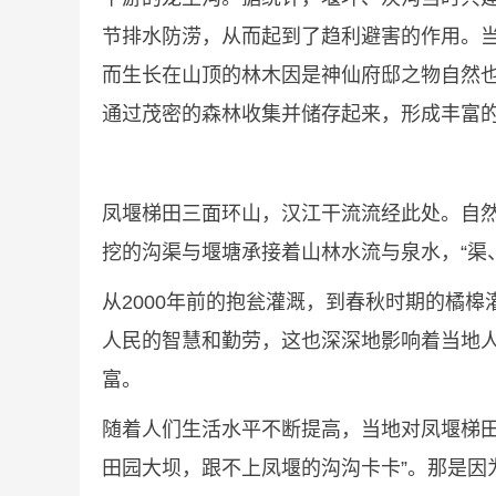
节排水防涝，从而起到了趋利避害的作用。
而生长在山顶的林木因是神仙府邸之物自然
通过茂密的森林收集并储存起来，形成丰富
凤堰梯田三面环山，汉江干流流经此处。自
挖的沟渠与堰塘承接着山林水流与泉水，“渠
从2000年前的抱瓮灌溉，到春秋时期的橘
人民的智慧和勤劳，这也深深地影响着当地人
富。
随着人们生活水平不断提高，当地对凤堰梯田
田园大坝，跟不上凤堰的沟沟卡卡”。那是因