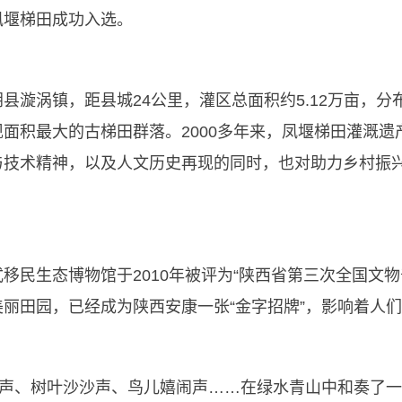
凤堰梯田成功入选。
漩涡镇，距县城24公里，灌区总面积约5.12万亩，分布在
面积最大的古梯田群落。2000多年来，凤堰梯田灌溉
与技术精神，以及人文历史再现的同时，也对助力乡村振
民生态博物馆于2010年被评为“陕西省第三次全国文物
丽田园，已经成为陕西安康一张“金字招牌”，影响着人
水声、树叶沙沙声、鸟儿嬉闹声……在绿水青山中和奏了