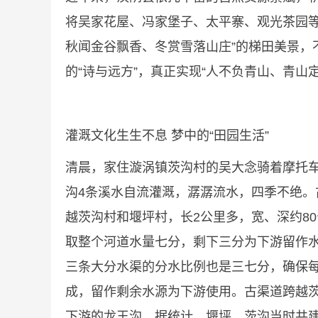
将吴家花屋、冯家堡子、太平寨、观光茶园
秋闻金谷飘香、冬赏雪落山庄”的梯田美景
的“诗与远方”，真正实现“人不负青山、青山
灌溉文化生生不息 梦中的“田园生活”
清晨，家住漩涡镇茨沟村的吴大念骑着摩托车
沟4条溪水自流灌溉，潺潺流水，四季不绝。
越茨沟村和堰坪村，长2公里多，宽、深约8
取整个河道水量七分，剩下三分为下游留作
三条大分水渠的分水比例也是三七分，确保每条
成，留作剩余水源为下游使用。古渠道跨越茨
下游的龙王沟。据统计，堰坪、茨沟当时共建