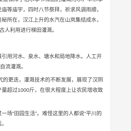
龙庙等庙宇，四时八节祭拜，祈求风调雨顺，
奥秘所在，汉江上升的水汽在山岚集结成水，
古人利用进行梯田灌溉。
溉引用河水、泉水、塘水和局地降水。人工开
级自流灌溉。
时代的更迭，灌溉技术的不断发展，展现了汉阴
量超过1000斤，在很大程度上让农民增收致
场“田园生活”。难怪这里的人都说“平川的
活。