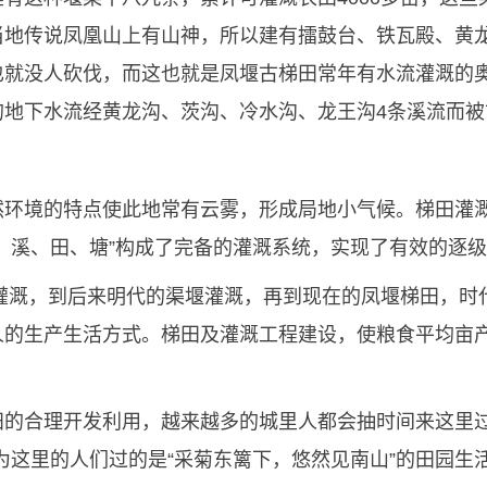
当地传说凤凰山上有山神，所以建有擂鼓台、铁瓦殿、黄
也就没人砍伐，而这也就是凤堰古梯田常年有水流灌溉的
的地下水流经黄龙沟、茨沟、冷水沟、龙王沟4条溪流而被
然环境的特点使此地常有云雾，形成局地小气候。梯田灌
、溪、田、塘”构成了完备的灌溉系统，实现了有效的逐
槔灌溉，到后来明代的渠堰灌溉，再到现在的凤堰梯田，
的生产生活方式。梯田及灌溉工程建设，使粮食平均亩产
的合理开发利用，越来越多的城里人都会抽时间来这里过一
为这里的人们过的是“采菊东篱下，悠然见南山”的田园生