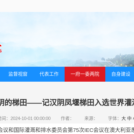
监督视窗
代表工作
一府一委两院
自身建设
汉阴的梯田——记汉阴凤堰梯田入选世界灌
间：2024-10-01 00:00:00
作者：
来源：
字体：
大
中
水会议和国际灌溉和排水委员会第75次IEC会议在澳大利