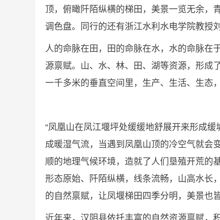
顶，俯瞰阡陌纵横的梯田，美景一览无余，
调色盘。同行的还有浙江水利水电学院教授
人的命脉在田，田的命脉在水，水的命脉在
源禀赋。山、水、林、田、湖等资源，形成
一千多米的垂直空间里，生产、生活、生态，
“凤凰山在凤江堰坪处缓缓地舒展开来形成
成暖湿气流，当遇到凤凰山顶的冷空气就会
顺的地理气候环境，造就了人们垦殖开荒的基
形态原始、阡陌纵横，线条流畅，山高水长
的自然禀赋，让凤堰梯田四季分明，美景也
近年来，汉阴县依托丰富的自然资源禀赋，