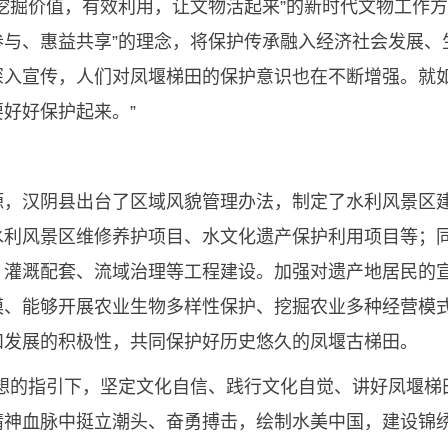
挖掘价值，有效利用，让文物活起来”的新时代文物工作方
参与、惠益共享”的理念，将保护传承融入经济社会发展、
深入宣传，人们对凤堰梯田的保护意识也在不断增强。就如
好好保护起来。”
源，汉阴县出台了区域风貌管理办法，制定了水利风景区
水利风景区维修养护项目、水文化遗产保护利用项目等；
、灌溉配套、流域治理等工程建设。加强对遗产地居民的
模、能够开展农业生物多样性保护、挖掘农业多种经营模
和发展的积极性，共同保护好历史悠久的凤堰古梯田。
思想的指引下，坚定文化自信、践行文化自觉、讲好凤堰梯
精神血脉中挺立潮头、奋勇搏击，绘制水美中国，建设锦绣