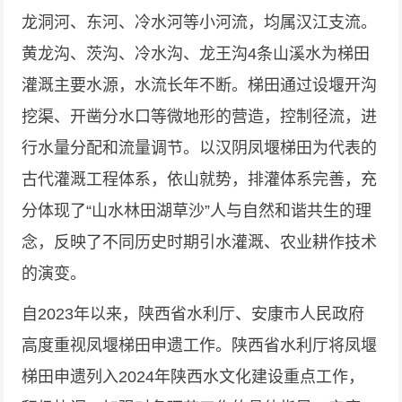
龙洞河、东河、冷水河等小河流，均属汉江支流。
黄龙沟、茨沟、冷水沟、龙王沟4条山溪水为梯田
灌溉主要水源，水流长年不断。梯田通过设堰开沟
挖渠、开凿分水口等微地形的营造，控制径流，进
行水量分配和流量调节。以汉阴凤堰梯田为代表的
古代灌溉工程体系，依山就势，排灌体系完善，充
分体现了“山水林田湖草沙”人与自然和谐共生的理
念，反映了不同历史时期引水灌溉、农业耕作技术
的演变。
自2023年以来，陕西省水利厅、安康市人民政府
高度重视凤堰梯田申遗工作。陕西省水利厅将凤堰
梯田申遗列入2024年陕西水文化建设重点工作，