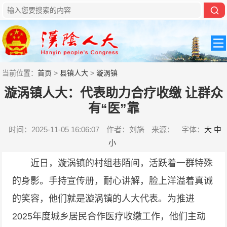
当前位置：
首页
>
县镇人大
>
漩涡镇
漩涡镇人大：代表助力合疗收缴 让群众
有“医”靠
时间：2025-11-05 16:06:07
作者：刘旖
来源：
字体：
大
中
小
近日，漩涡镇的村组巷陌间，活跃着一群特殊
的身影。手持宣传册，耐心讲解，脸上洋溢着真诚
的笑容，他们就是漩涡镇的人大代表。为推进
2025年度城乡居民合作医疗收缴工作，他们主动