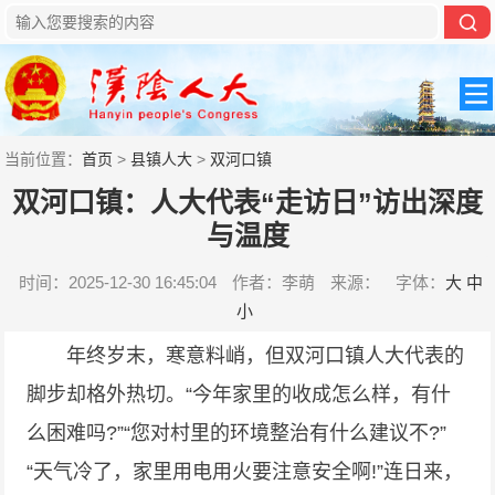
当前位置：
首页
>
县镇人大
>
双河口镇
双河口镇：人大代表“走访日”访出深度
与温度
时间：2025-12-30 16:45:04
作者：李萌
来源：
字体：
大
中
小
年终岁末，寒意料峭，但双河口镇人大代表的
脚步却格外热切。“今年家里的收成怎么样，有什
么困难吗?”“您对村里的环境整治有什么建议不?”
“天气冷了，家里用电用火要注意安全啊!”连日来，