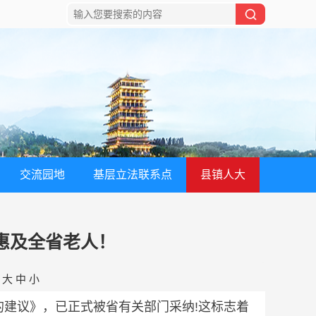
交流园地
基层立法联系点
县镇人大
惠及全省老人！
：
大
中
小
建议》，已正式被省有关部门采纳!这标志着