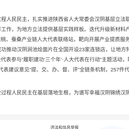
人民民主，扎实推进陕西省人大常委会汉阴基层立法联
草工作，为地方立法提供基层实践样板。迭代升级新材料
猕猴桃、蚕桑产业链人大代表联络站，靶向开展产业提质服务
功推动汉阴涧池烩面片在全国开设23家连锁店，让地方特
级代表参与“履职建功‘三个年’·人大代表在行动”主题活动
代表建议意见“提、交、办、督、评”全链条机制，257
程人民民主在基层落地生根，为谱写幸福汉阴锦绣汉阴
违法和信息举报