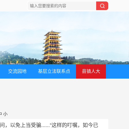
交流园地
基层立法联系点
县镇人大
”
中
小
免上当受骗......”这样的叮嘱，如今已