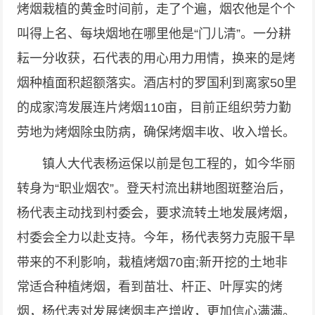
烤烟栽植的黄金时间前，走了个遍，烟农他是个个
叫得上名、每块烟地在哪里他是“门儿清”。一分耕
耘一分收获，石代表的用心用力用情，换来的是烤
烟种植面积超额落实。酒店村的罗国利到离家50里
的成家湾发展连片烤烟110亩，目前正组织劳力勤
劳地为烤烟除虫防病，确保烤烟丰收、收入增长。
镇人大代表杨运保以前是包工程的，如今华丽
转身为“职业烟农”。登天村流出耕地图斑整治后，
杨代表主动找到村委会，要求流转土地发展烤烟，
村委会全力以赴支持。今年，杨代表努力克服干旱
带来的不利影响，栽植烤烟70亩;新开挖的土地非
常适合种植烤烟，看到苗壮、杆正、叶厚实的烤
烟，杨代表对发展烤烟丰产增收，更加信心满满。