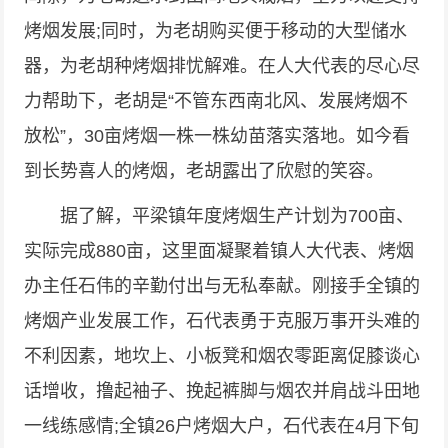
烤烟发展;同时，为老胡购买便于移动的大型储水
器，为老胡种烤烟排忧解难。在人大代表的尽心尽
力帮助下，老胡是“不管东西南北风、发展烤烟不
放松”，30亩烤烟一株一株幼苗落实落地。如今看
到长势喜人的烤烟，老胡露出了欣慰的笑容。
据了解，平梁镇年度烤烟生产计划为700亩、
实际完成880亩，这里面凝聚着镇人大代表、烤烟
办主任石伟的辛勤付出与无私奉献。刚接手全镇的
烤烟产业发展工作，石代表勇于克服万事开头难的
不利因素，地坎上、小板凳和烟农零距离促膝谈心
话增收，撸起袖子、挽起裤脚与烟农并肩战斗田地
一线练感情;全镇26户烤烟大户，石代表在4月下旬