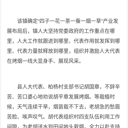
该镇确定“四子一花一茶一蚕一烟一草”产业发
展布局后，镇人大坚持党委政府的工作重点在哪
里，人大工作就跟进到哪里、代表作用就发挥到哪
里、代表力量就释放到哪里，组织并激励人大代表
在烤烟一线大显身手、展现风采。
县人大代表、柏杨村支部书记胡国章，不辞辛
苦、苦口婆心地劝说胡平章发展烤烟。等栽植时
候，天气连续干旱，烟苗栽不下去，老胡急的愁眉
苦脸、唉声叹气。胡代表组织村四支队伍利用工作
间隙，为老胡送水到田间地头栽烟，全力以赴支持