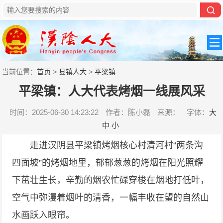
当前位置：
首页
>
县镇人大
>
平梁镇
平梁镇：人大代表烤烟一线展风采
时间：2025-06-30 14:23:22
作者：陈小磊
来源：
字体：
大
中
小
走进汉阴县平梁镇烤烟核心村清河村“两条沟
四面坡”的烤烟地里，郁郁葱葱的烤烟在阳光照耀
下茁壮生长，辛勤的烟农忙碌穿梭在烟地打低叶，
空气中弥漫着烟叶的清香，一幅丰收在望的自然山
水画跃入眼帘。